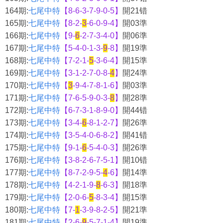
164期:
七尾中特
【8-6-3-7-9-0-5】
開21错
165期:
七尾中特
【8-2-
3
-6-0-9-4】
開03準
166期:
七尾中特
【9-
6
-2-7-3-4-0】
開06準
167期:
七尾中特
【5-4-0-1-3-
9
-8】
開19準
168期:
七尾中特
【
7-2-
1
-
5
-3-6-4
】
開15準
169期:
七尾中特
【3-1-2-7-0-8-
4
】
開24準
170期:
七尾中特
【
3
-9-4-7-8-1-6】
開03準
171期:
七尾中特
【7-6-5-9-0-3-
8
】
開28準
172期:
七尾中特
【6-7-3-1-8-9-0】
開44错
173期:
七尾中特
【3-4-
6
-8-1-2-7】
開26準
174期:
七尾中特
【3-5-4-0-6-8-2】
開41错
175期:
七尾中特
【9-1-
6
-5-4-0-3】
開26準
176期:
七尾中特
【3-8-2-6-7-5-1】
開10错
177期:
七尾中特
【8-7-2-9-5-
4
-6】
開14準
178期:
七尾中特
【4-2-1-9-
8
-6-3】
開18準
179期:
七尾中特
【2-0-6-
5
-8-3-4】
開15準
180期:
七尾中特
【7-
1
-3-9-8-2-5】
開21準
181期:
七尾中特
【2-6-
9
-5-7-1-4】
開19準