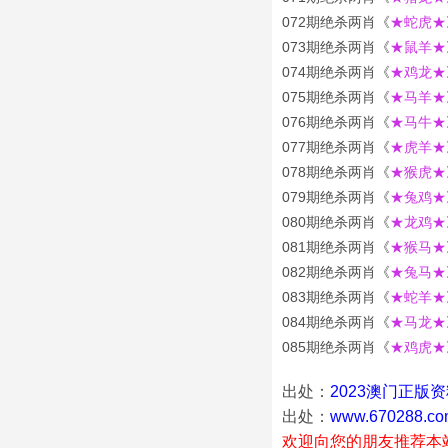
072期绝杀两肖《
★蛇虎★
073期绝杀两肖《
★鼠羊★
074期绝杀两肖《
★鸡龙★
075期绝杀两肖《
★马羊★
076期绝杀两肖《
★马牛★
077期绝杀两肖《
★虎羊★
078期绝杀两肖《
★猴虎★
079期绝杀两肖《
★兔鸡★
080期绝杀两肖《
★龙鸡★
081期绝杀两肖《
★猴马★
082期绝杀两肖《
★兔马★
083期绝杀两肖《
★蛇羊★
084期绝杀两肖《
★马龙★
085期绝杀两肖《
★鸡虎★
出处：
2023澳门正版
出处：
www.670288.co
欢迎向您的朋友推荐本