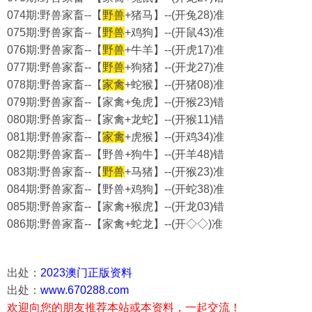
074期:野兽家畜--【
野兽
+猪马】--(开兔28)准
075期:野兽家畜--【
野兽
+鸡狗】--(开鼠43)准
076期:野兽家畜--【
野兽
+牛羊】--(开虎17)准
077期:野兽家畜--【
野兽
+狗猪】--(开龙27)准
078期:野兽家畜--【
家禽
+蛇猴】--(开猪08)准
079期:野兽家畜--【家禽+兔虎】--(开猴23)错
080期:野兽家畜--【家禽+龙蛇】--(开猴11)错
081期:野兽家畜--【
家禽
+虎猴】--(开鸡34)准
082期:野兽家畜--【野兽+狗牛】--(开羊48)错
083期:野兽家畜--【
野兽
+马猪】--(开猴23)准
084期:野兽家畜--【野兽+鸡狗】--(开蛇38)准
085期:野兽家畜--【家禽+猴虎】--(开龙03)错
086期:野兽家畜--【家禽+蛇龙】--(开◇◇)准
出处：
2023澳门正版资料
出处：
www.670288.com
欢迎向您的朋友推荐本站或本资料，一起交流！