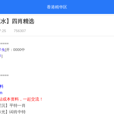
香港精华区
江水】四肖精选
:25
756307
=====
羊兔
]开：0000中
羊
]
=====
资料
m
站或本资料，一起交流！
星沉】平特一肖
春光】⑷肖中特