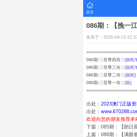
首页
086期：【挽一
发表于：2026-04-23 22:37
====================
086期:◇至尊四肖◇
[鼠蛇
086
期:◇至尊三肖◇[
鼠蛇
086
期:◇至尊二肖◇[
鼠蛇
]
086
期:◇至尊一肖◇[
鼠
]
====================
出处：
2023澳门正版
出处：
www.670288.co
欢迎向您的朋友推荐本
下篇：085期：【朗日
上篇：086期：【满眼