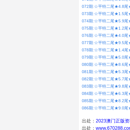
072期:☆平特二尾★4.8尾★
073期:☆平特二尾★1.5尾
074期:☆平特二尾★5.9尾
075期:☆平特二尾★1.2尾★
076期:☆平特二尾★4.0尾★
077期:☆平特二尾★9.5尾
078期:☆平特二尾★1.4尾★
079期:☆平特二尾★5.0尾
080期:☆平特二尾★8.6尾
081期:☆平特二尾★5.3尾
082期:☆平特二尾★5.7尾★
083期:☆平特二尾★9.8尾
084期:☆平特二尾★6.3尾★
085期:☆平特二尾★8.2尾★
086期:☆平特二尾★9.0尾
出处：
2023澳门正版
出处：
www.670288.co