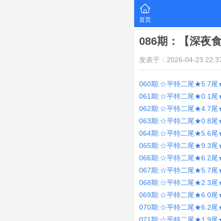
首页
086期：【深夜
发表于：2026-04-23 22:37
060期:☆平特二尾★5.7尾★平
061期:☆平特二尾★0.1尾
062期:☆平特二尾★4.7尾
063期:☆平特二尾★0.8尾
064期:☆平特二尾★5.6尾
065期:☆平特二尾★9.3尾
066期:☆平特二尾★6.2尾★
067期:☆平特二尾★5.7尾★
068期:☆平特二尾★2.3尾
069期:☆平特二尾★6.0尾★
070期:☆平特二尾★6.2尾★
071期:☆平特二尾★1.9尾