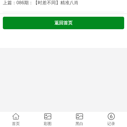
上篇：086期：【时差不同】精准八肖
返回首页
首页
彩图
黑白
记录