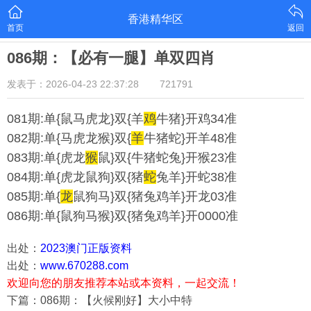
香港精华区
首页
返回
086期：【必有一腿】单双四肖
发表于：2026-04-23 22:37:28
721791
081期:单{
鼠马虎龙
}双{羊
鸡
牛猪
}开鸡34准
082期:单{
马虎龙猴
}双{
羊
牛猪蛇
}开羊48准
083期:单{
虎龙
猴
鼠
}双{牛猪蛇兔
}开猴23准
084期:单{
虎龙鼠狗
}双{猪
蛇
兔羊
}开蛇38准
085期:单{
龙
鼠狗马
}双{猪兔鸡羊
}开龙03准
086期:单{
鼠狗马猴
}双{猪兔鸡羊
}开0000准
出处：
2023澳门正版资料
出处：
www.670288.com
欢迎向您的朋友推荐本站或本资料，一起交流！
下篇：086期：【火候刚好】大小中特