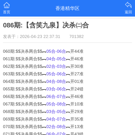
香港精华区
首页
返回
086期:【含笑九泉】决杀㈡合
发表于：2026-04-23 22:37:31
701382
060期:$$决杀两合$$︻
05合-06合
︻开44准
061期:$$决杀两合$$︻
04合-05合
︻开46准
062期:$$决杀两合$$︻
02合-03合
︻开30准
063期:$$决杀两合$$︻
05合-06合
︻开27准
064期:$$决杀两合$$︻
04合-08合
︻开01准
065期:$$决杀两合$$︻
03合-06合
︻开24错
066期:$$决杀两合$$︻
06合-07合
︻开46准
067期:$$决杀两合$$︻
05合-08合
︻开10准
068期:$$决杀两合$$︻
03合-05合
︻开29准
069期:$$决杀两合$$︻
04合-07合
︻开35准
070期:$$决杀两合$$︻
02合-08合
︻开13准
071期:$$决杀两合$$︻
06合-07合
︻开43错