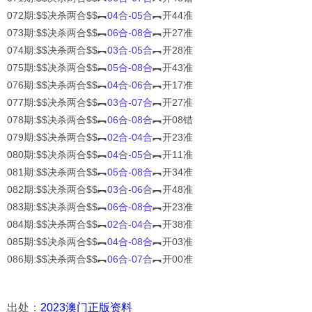
072期:$$决杀两合$$︻
04合-05合
︻开44准
073期:$$决杀两合$$︻
06合-08合
︻开27准
074期:$$决杀两合$$︻
03合-05合
︻开28准
075期:$$决杀两合$$︻
05合-08合
︻开43准
076期:$$决杀两合$$︻
04合-06合
︻开17准
077期:$$决杀两合$$︻
03合-07合
︻开27准
078期:$$决杀两合$$︻
06合-08合
︻开08错
079期:$$决杀两合$$︻
02合-04合
︻开23准
080期:$$决杀两合$$︻
04合-05合
︻开11准
081期:$$决杀两合$$︻
05合-08合
︻开34准
082期:$$决杀两合$$︻
03合-06合
︻开48准
083期:$$决杀两合$$︻
06合-08合
︻开23准
084期:$$决杀两合$$︻
02合-04合
︻开38准
085期:$$决杀两合$$︻
04合-08合
︻开03准
086期:$$决杀两合$$︻
06合-07合
︻开00准
出处：
2023澳门正版资料